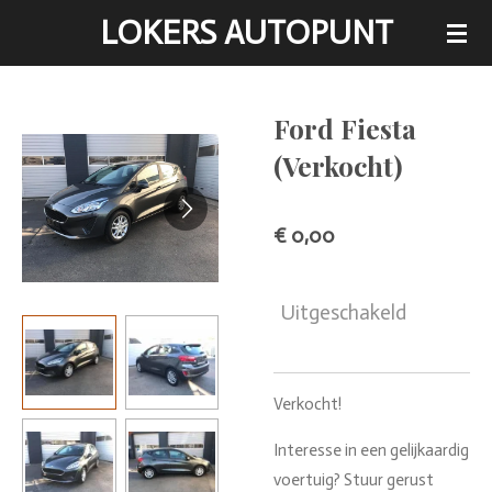
LOKERS AUTOPUNT
Ga
direct
naar
de
Ford Fiesta
hoofdinhoud
(Verkocht)
€ 0,00
Uitgeschakeld
Verkocht!
Interesse in een gelijkaardig
voertuig? Stuur gerust