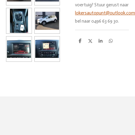
voertuig? Stuur gerust naar
lokersautopunt@outlook.com
bel naar 0496 63 69 30.
D
D
S
D
e
e
h
e
l
e
a
l
e
l
r
e
n
e
n