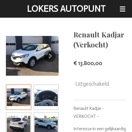
LOKERS AUTOPUNT
Ga
direct
naar
de
Renault Kadjar
hoofdinhoud
(Verkocht)
€ 13.800,00
Uitgeschakeld
Renault Kadjar -
VERKOCHT -
Interesse in een gelijkaardig